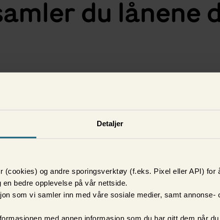
samler
du lånene 
ri
Detaljer
 (cookies) og andre sporingsverktøy (f.eks. Pixel eller API) for 
 en bedre opplevelse på vår nettside.
asjon som vi samler inn med våre sosiale medier, samt annonse-
formasjonen med annen informasjon som du har gitt dem når du h