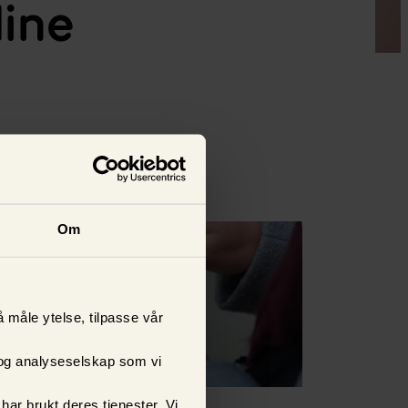
dine
Se alle
Om
å måle ytelse, tilpasse vår
 og analyseselskap som vi
ar brukt deres tjenester. Vi