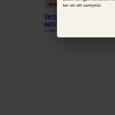
Refinansiering
ber om ditt samtykke.
Verdt å tenke på når du
samler lånene
dine
3. juni 2022