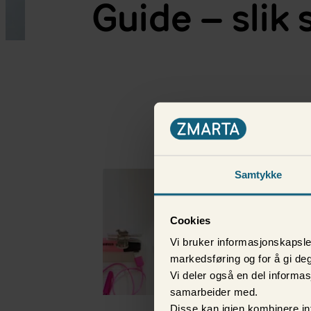
Guide – slik
Flere i samme katego
Samtykke
Cookies
Vi bruker informasjonskapsler
markedsføring og for å gi deg
Vi deler også en del inform
samarbeider med.
Disse kan igjen kombinere in