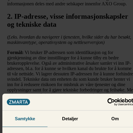
informasjonen deles med andre selskaper innenfor AXO Group.
2. IP-adresse, visse informasjonskapsler
og tekniske data
(f.eks. hvordan du navigerer i tjenesten, hvilke sider du har besøkt,
maskinvaretype, operativsystem og nettleserversjon)
Formål:
Vi bruker IP-adressen som identifikasjon og for
gjenkjenning av dine innstillinger for å kunne tilby en bedre
brukeropplevelse. Også av administrative årsaker samler vi inn IP-
adressen, bl.a. for å kunne se hvilken kanal du brukte for å komme
til vår nettside. Vi lagrer dessuten IP-adressen for å kunne forhindre
svindel. Tekniske data om enheten du som kunde bruker henter vi
inn for å redusere risikoen for misbruk av våre tjenester og dine
opplysninger samt for å gjøre tekniske forbedringer og feilsøke. Me
informasjon om vår bruk av informasjonskapsler finner du i vår
informasjonskapselpolicy
.
Rettslig grunnlag:
Vi bruker interesseavveining for alle formål
vedrørende IP-adresser og ditt samtykke i forhold til
Samtykke
Detaljer
Om
informasjonskapsler på den måten som angis i vår
informasjonskapselpolicy.