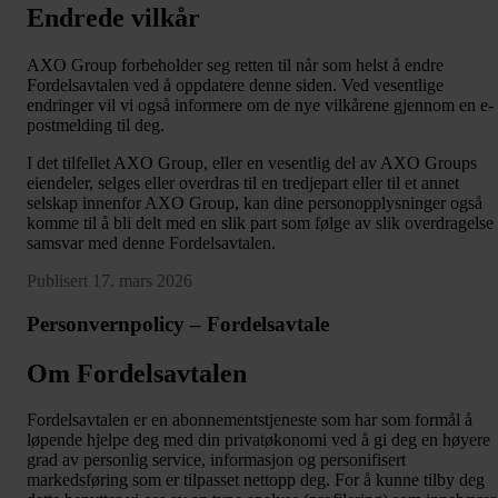
Endrede vilkår
AXO Group forbeholder seg retten til når som helst å endre
Fordelsavtalen ved å oppdatere denne siden. Ved vesentlige
endringer vil vi også informere om de nye vilkårene gjennom en e-
postmelding til deg.
I det tilfellet AXO Group, eller en vesentlig del av AXO Groups
eiendeler, selges eller overdras til en tredjepart eller til et annet
selskap innenfor AXO Group, kan dine personopplysninger også
komme til å bli delt med en slik part som følge av slik overdragelse 
samsvar med denne Fordelsavtalen.
Publisert 17. mars 2026
Personvernpolicy – Fordelsavtale
Om Fordelsavtalen
Fordelsavtalen er en abonnementstjeneste som har som formål å
løpende hjelpe deg med din privatøkonomi ved å gi deg en høyere
grad av personlig service, informasjon og personifisert
markedsføring som er tilpasset nettopp deg. For å kunne tilby deg