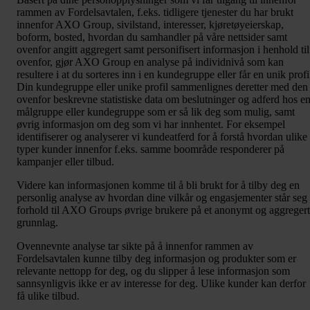
rammen av Fordelsavtalen, f.eks. tidligere tjenester du har brukt
innenfor AXO Group, sivilstand, interesser, kjøretøyeierskap,
boform, bosted, hvordan du samhandler på våre nettsider samt
ovenfor angitt aggregert samt personifisert informasjon i henhold til
ovenfor, gjør AXO Group en analyse på individnivå som kan
resultere i at du sorteres inn i en kundegruppe eller får en unik profi
Din kundegruppe eller unike profil sammenlignes deretter med den
ovenfor beskrevne statistiske data om beslutninger og adferd hos e
målgruppe eller kundegruppe som er så lik deg som mulig, samt
øvrig informasjon om deg som vi har innhentet. For eksempel
identifiserer og analyserer vi kundeatferd for å forstå hvordan ulike
typer kunder innenfor f.eks. samme boområde responderer på
kampanjer eller tilbud.
Videre kan informasjonen komme til å bli brukt for å tilby deg en
personlig analyse av hvordan dine vilkår og engasjementer står seg 
forhold til AXO Groups øvrige brukere på et anonymt og aggregert
grunnlag.
Ovennevnte analyse tar sikte på å innenfor rammen av
Fordelsavtalen kunne tilby deg informasjon og produkter som er
relevante nettopp for deg, og du slipper å lese informasjon som
sannsynligvis ikke er av interesse for deg. Ulike kunder kan derfor
få ulike tilbud.