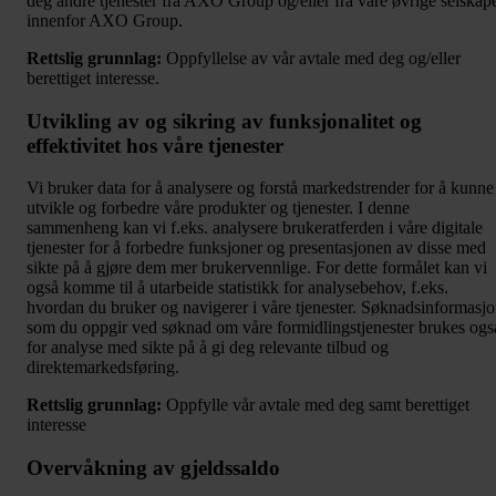
deg andre tjenester fra AXO Group og/eller fra våre øvrige selskap
innenfor AXO Group.
Rettslig grunnlag:
Oppfyllelse av vår avtale med deg og/eller
berettiget interesse.
Utvikling
av og sikring av funksjonalitet og
effektivitet hos våre tjenester
Vi bruker data for å analysere og forstå markedstrender for å kunne
utvikle og forbedre våre produkter og tjenester. I denne
sammenheng kan vi f.eks. analysere brukeratferden i våre digitale
tjenester for å forbedre funksjoner og presentasjonen av disse med
sikte på å gjøre dem mer brukervennlige. For dette formålet kan vi
også komme til å utarbeide statistikk for analysebehov, f.eks.
hvordan du bruker og navigerer i våre tjenester. Søknadsinformasj
som du oppgir ved søknad om våre formidlingstjenester brukes ogs
for analyse med sikte på å gi deg relevante tilbud og
direktemarkedsføring.
Rettslig grunnlag:
Oppfylle vår avtale med deg samt berettiget
interesse
Overvåkning av gjeldssaldo