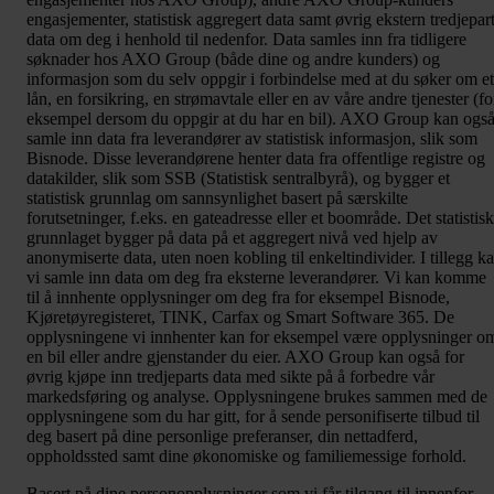
engasjementer, statistisk aggregert data samt øvrig ekstern tredjepar
data om deg i henhold til nedenfor. Data samles inn fra tidligere
søknader hos AXO Group (både dine og andre kunders) og
informasjon som du selv oppgir i forbindelse med at du søker om et
lån, en forsikring, en strømavtale eller en av våre andre tjenester (fo
eksempel dersom du oppgir at du har en bil). AXO Group kan ogs
samle inn data fra leverandører av statistisk informasjon, slik som
Bisnode. Disse leverandørene henter data fra offentlige registre og
datakilder, slik som SSB (Statistisk sentralbyrå), og bygger et
statistisk grunnlag om sannsynlighet basert på særskilte
forutsetninger, f.eks. en gateadresse eller et boområde. Det statistis
grunnlaget bygger på data på et aggregert nivå ved hjelp av
anonymiserte data, uten noen kobling til enkeltindivider. I tillegg k
vi samle inn data om deg fra eksterne leverandører. Vi kan komme
til å innhente opplysninger om deg fra for eksempel Bisnode,
Kjøretøyregisteret, TINK, Carfax og Smart Software 365. De
opplysningene vi innhenter kan for eksempel være opplysninger o
en bil eller andre gjenstander du eier. AXO Group kan også for
øvrig kjøpe inn tredjeparts data med sikte på å forbedre vår
markedsføring og analyse. Opplysningene brukes sammen med de
opplysningene som du har gitt, for å sende personifiserte tilbud til
deg basert på dine personlige preferanser, din nettadferd,
oppholdssted samt dine økonomiske og familiemessige forhold.
Basert på dine personopplysninger som vi får tilgang til innenfor