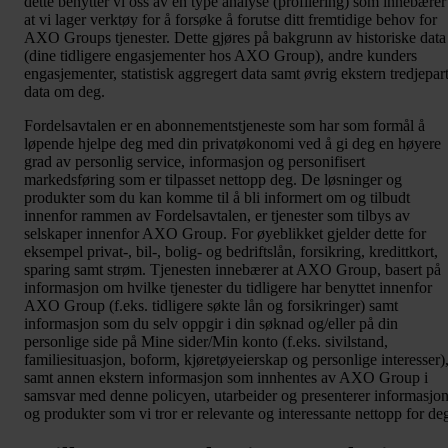
dette benytter vi oss av en type analyse (profilering) som innebærer
at vi lager verktøy for å forsøke å forutse ditt fremtidige behov for
AXO Groups tjenester. Dette gjøres på bakgrunn av historiske data
(dine tidligere engasjementer hos AXO Group), andre kunders
engasjementer, statistisk aggregert data samt øvrig ekstern tredjepar
data om deg.
Fordelsavtalen er en abonnementstjeneste som har som formål å
løpende hjelpe deg med din privatøkonomi ved å gi deg en høyere
grad av personlig service, informasjon og personifisert
markedsføring som er tilpasset nettopp deg. De løsninger og
produkter som du kan komme til å bli informert om og tilbudt
innenfor rammen av Fordelsavtalen, er tjenester som tilbys av
selskaper innenfor AXO Group. For øyeblikket gjelder dette for
eksempel privat-, bil-, bolig- og bedriftslån, forsikring, kredittkort,
sparing samt strøm. Tjenesten innebærer at AXO Group, basert på
informasjon om hvilke tjenester du tidligere har benyttet innenfor
AXO Group (f.eks. tidligere søkte lån og forsikringer) samt
informasjon som du selv oppgir i din søknad og/eller på din
personlige side på Mine sider/Min konto (f.eks. sivilstand,
familiesituasjon, boform, kjøretøyeierskap og personlige interesser)
samt annen ekstern informasjon som innhentes av AXO Group i
samsvar med denne policyen, utarbeider og presenterer informasjo
og produkter som vi tror er relevante og interessante nettopp for de