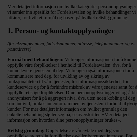
Mer detaljert informasjon om hvilke kategorier personopplysninger
vi samler inn spesifikt for Fordelsavtalen og hvilke behandlinger vi
utfører, for hvilket formål og basert på hvilket rettslig grunnlag:
1. Person- og kontaktopplysninger
(for eksempel navn, fødselsnummer, adresse, telefonnummer og e-
postadresse)
Formål med behandlingen:
Vi trenger informasjonen for å kunne
oppfylle våre forpliktelser i henhold til Fordelsavtalen, dvs. for å
kunne levere tjenesten til deg. Vi trenger også informasjonen for å
kommunisere med deg, for utvikling av og sikring av
funksjonaliteten til våre tjenester, for informasjonssikkerhet, for
kundeservice og for å forhindre misbruk av våre tjenester samt for 
oppfylle rettslige forpliktelser. Dine personopplysninger vil også bli
anonymisert for å på aggregert nivå, dvs. uten noen kobling til deg
som individ, brukes innenfor rammen av tjenesten i forhold til øvri
kunder. For mer detaljert informasjon om hvilket grunnlag den
enkelte behandling støtter seg på, se overskriften «Mer detaljert
informasjon om hvordan dine personopplysninger brukes».
Rettslig grunnlag:
Oppfyllelse av vår avtale med deg samt
oppfyllelse av rettslig forpliktelse og/eller berettiget interesse. For