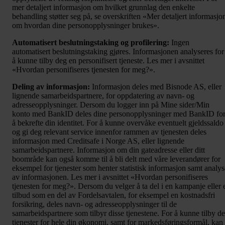
mer detaljert informasjon om hvilket grunnlag den enkelte
behandling støtter seg på, se overskriften «Mer detaljert informasjo
om hvordan dine personopplysninger brukes».
Automatisert beslutningstaking og profilering:
Ingen
automatisert beslutningstaking gjøres. Informasjonen analyseres for
å kunne tilby deg en personifisert tjeneste. Les mer i avsnittet
«Hvordan personifiseres tjenesten for meg?».
Deling av informasjon:
Informasjon deles med Bisnode AS, eller
lignende samarbeidspartnere, for oppdatering av navn- og
adresseopplysninger. Dersom du logger inn på Mine sider/Min
konto med BankID deles dine personopplysninger med BankID fo
å bekrefte din identitet. For å kunne overvåke eventuelt gjeldssaldo
og gi deg relevant service innenfor rammen av tjenesten deles
informasjon med Creditsafe i Norge AS, eller lignende
samarbeidspartnere. Informasjon om din gateadresse eller ditt
boområde kan også komme til å bli delt med våre leverandører for
eksempel for tjenester som henter statistisk informasjon samt analys
av informasjonen. Les mer i avsnittet «Hvordan personifiseres
tjenesten for meg?». Dersom du velger å ta del i en kampanje eller 
tilbud som en del av Fordelsavtalen, for eksempel en kostnadsfri
forsikring, deles navn- og adresseopplysninger til de
samarbeidspartnere som tilbyr disse tjenestene. For å kunne tilby d
tjenester for hele din økonomi, samt for markedsføringsformål, kan