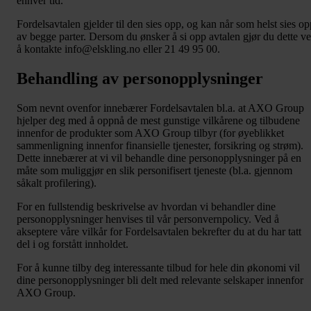
enhver tid.
Fordelsavtalen gjelder til den sies opp, og kan når som helst sies op
av begge parter. Dersom du ønsker å si opp avtalen gjør du dette v
å kontakte info@elskling.no eller 21 49 95 00.
Behandling av personopplysninger
Som nevnt ovenfor innebærer Fordelsavtalen bl.a. at AXO Group
hjelper deg med å oppnå de mest gunstige vilkårene og tilbudene
innenfor de produkter som AXO Group tilbyr (for øyeblikket
sammenligning innenfor finansielle tjenester, forsikring og strøm).
Dette innebærer at vi vil behandle dine personopplysninger på en
måte som muliggjør en slik personifisert tjeneste (bl.a. gjennom
såkalt profilering).
For en fullstendig beskrivelse av hvordan vi behandler dine
personopplysninger henvises til vår personvernpolicy. Ved å
akseptere våre vilkår for Fordelsavtalen bekrefter du at du har tatt
del i og forstått innholdet.
For å kunne tilby deg interessante tilbud for hele din økonomi vil
dine personopplysninger bli delt med relevante selskaper innenfor
AXO Group.