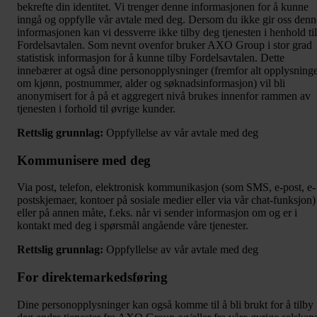
bekrefte din identitet. Vi trenger denne informasjonen for å kunne
inngå og oppfylle vår avtale med deg. Dersom du ikke gir oss denn
informasjonen kan vi dessverre ikke tilby deg tjenesten i henhold til
Fordelsavtalen. Som nevnt ovenfor bruker AXO Group i stor grad
statistisk informasjon for å kunne tilby Fordelsavtalen. Dette
innebærer at også dine personopplysninger (fremfor alt opplysning
om kjønn, postnummer, alder og søknadsinformasjon) vil bli
anonymisert for å på et aggregert nivå brukes innenfor rammen av
tjenesten i forhold til øvrige kunder.
Rettslig grunnlag:
Oppfyllelse av vår avtale med deg
Kommunisere med deg
Via post, telefon, elektronisk kommunikasjon (som SMS, e-post, e-
postskjemaer, kontoer på sosiale medier eller via vår chat-funksjon)
eller på annen måte, f.eks. når vi sender informasjon om og er i
kontakt med deg i spørsmål angående våre tjenester.
Rettslig grunnlag:
Oppfyllelse av vår avtale med deg
For direktemarkedsføring
Dine personopplysninger kan også komme til å bli brukt for å tilby