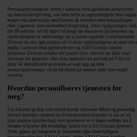
Personopplysningene slettes i samsvar med gjeldende personvern-
og datavernlovgivning, noe som betyr at opplysningene ikke lagres
lenger enn nødvendig med hensyn til formålet med behandlingen
eller i samsvar med overordnet lovgivning. Dine opplysninger, inkl
din IP-adresse, vil bli lagret så lenge du abonnerer på tjenesten og
opplysningene er nødvendige for å kunne oppfylle Fordelsavtalen.
Dersom du sier opp avtalen vil vi slette opplysningene så snart det 
mulig i samsvar med gjeldende lov og AXO Groups interne
prosesser. Dersom avtalen blir passiv (dvs. dersom du ikke viser
interesse for tjenesten eller dens innhold i en periode på 5 år) vil
dette bli likestilt med at avtalen er sagt opp og dine
personopplysninger vil da bli slettet på samme måte som angitt
ovenfor.
Hvordan personifiseres tjenesten for
meg?
For å kunne gi deg som enkelt kunde relevante tilbud og personlig
service innenfor rammen av Fordelsavtalen benytter vi oss av en
type analyse (profilering) som innebærer at vi lager verktøy for å
forsøke å forutse ditt fremtidige behov for AXO Groups tjenester.
Dette gjøres på bakgrunn av historiske data (dine tidligere
engasjementer hos AXO Group), andre AXO Group-kunders