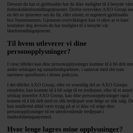
Dersom du har et gjeldssaldo har du ikke mulighet til å benytte vår
forbrukslånsformidlingstjenester. Derfor overvåker AXO Group s
en del av tjenesten om du får, eller mister, et registrert gjeldssaldo
hos Namsmannen. Gjennom overvåkingen kan vi sikre at vi bare
kontakter deg dersom du har mulighet til å benytte vår
låneformidlingstjeneste.
Til hvem utleverer vi dine
personopplysninger?
I visse tilfeller kan dine personopplysninger komme til å bli delt me
andre selskaper og samarbeidspartnere, i samsvar med det som
nærmere spesifiseres i denne policyen.
I det tilfellet AXO Group, eller en vesentlig del av AXO Groups
eiendeler, kan komme til å bli solgt til en tredjepart, eller til et annet
selskap innenfor AXO Group, kan dine personopplysninger også
komme til å bli delt med en slik tredjepart som følge av slik salg. D
kan imidlertid alltid være trygg på at vi ikke vil selge dine
personopplysninger til en utenforstående tredjepart i
markedsføringsøyemed.
Hvor lenge lagres mine opplysninger?