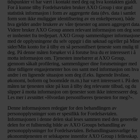
tidspunkter vi har vært i kontakt med deg og hva kontakten gjaldt.
For å kunne tilby Fordelsavtalen bruker AXO Group i stor grad
statistisk informasjon i form av aggregerte data (dvs. data i samlet
form som ikke muliggjør identifisering av en enkeltperson), både
hva gjelder andre brukere av våre tjenester og annen aggregert data
Videre bruker AXO Group annen relevant informasjon om deg so
er innhentet fra tredjepart. AXO Group sammenligner informasjon
med de opplysningene du selv oppgir i din søknad og/eller på Mine
sider/Min konto for å tilby en så personifisert tjeneste som mulig til
deg. På denne måten forsøker vi å forutse hva du er interessert i å
motta informasjon om. Tjenesten innebærer at AXO Group,
gjennom såkalt profilering, sammenligner dine forutsetninger med
dine tidligere engasjementer hos oss samt med informasjon om hva
andre i en lignende situasjon som deg (f.eks. lignende livsfase,
økonomi, boform og boområde m.m.) har vært interessert i. På den
måten tar tjenesten sikte på kun å tilby deg relevante tilbud, og du
slipper å motta informasjon om tjenester som ikke interesserer deg.
Les mer i avsnittet «Hvordan personifiseres tjenesten for meg?».
Denne informasjonen redegjør for den behandlingen av
personopplysninger som er spesifikk for Fordelsavtalen.
Informasjonen i denne delen skal leses sammen med den generelle
delen for et fullstendig bilde av AXO Groups behandling av
personopplysninger for Fordelsavtalen. Behandlingsansvarlige for
økonomitjenesten er selskapene innenfor AXO Group i fellesskap.