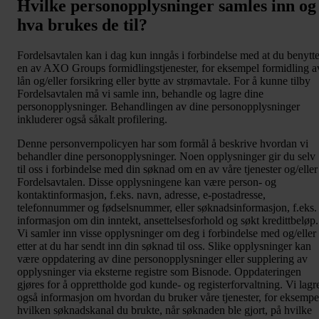
Hvilke personopplysninger samles inn og
hva brukes de til?
Fordelsavtalen kan i dag kun inngås i forbindelse med at du benytte
en av AXO Groups formidlingstjenester, for eksempel formidling a
lån og/eller forsikring eller bytte av strømavtale. For å kunne tilby
Fordelsavtalen må vi samle inn, behandle og lagre dine
personopplysninger. Behandlingen av dine personopplysninger
inkluderer også såkalt profilering.
Denne personvernpolicyen har som formål å beskrive hvordan vi
behandler dine personopplysninger. Noen opplysninger gir du selv
til oss i forbindelse med din søknad om en av våre tjenester og/eller
Fordelsavtalen. Disse opplysningene kan være person- og
kontaktinformasjon, f.eks. navn, adresse, e-postadresse,
telefonnummer og fødselsnummer, eller søknadsinformasjon, f.eks.
informasjon om din inntekt, ansettelsesforhold og søkt kredittbeløp.
Vi samler inn visse opplysninger om deg i forbindelse med og/eller
etter at du har sendt inn din søknad til oss. Slike opplysninger kan
være oppdatering av dine personopplysninger eller supplering av
opplysninger via eksterne registre som Bisnode. Oppdateringen
gjøres for å opprettholde god kunde- og registerforvaltning. Vi lagr
også informasjon om hvordan du bruker våre tjenester, for eksempe
hvilken søknadskanal du brukte, når søknaden ble gjort, på hvilke