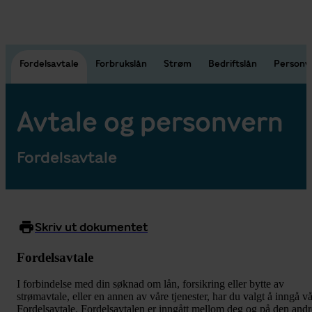
Fordelsavtale
Forbrukslån
Strøm
Bedriftslån
Personv
Avtale og personvern
Fordelsavtale
Skriv ut dokumentet
Fordelsavtale
I forbindelse med din søknad om lån, forsikring eller bytte av
strømavtale, eller en annen av våre tjenester, har du valgt å inngå vå
Fordelsavtale. Fordelsavtalen er inngått mellom deg og på den andr