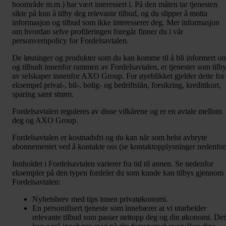
boområde m.m.) har vært interessert i. På den måten tar tjenesten
sikte på kun å tilby deg relevante tilbud, og du slipper å motta
informasjon og tilbud som ikke interesserer deg. Mer informasjon
om hvordan selve profileringen foregår finner du i vår
personvernpolicy for Fordelsavtalen.
De løsninger og produkter som du kan komme til å bli informert o
og tilbudt innenfor rammen av Fordelsavtalen, er tjenester som tilb
av selskaper innenfor AXO Group. For øyeblikket gjelder dette for
eksempel privat-, bil-, bolig- og bedriftslån, forsikring, kredittkort,
sparing samt strøm.
Fordelsavtalen reguleres av disse vilkårene og er en avtale mellom
deg og AXO Group.
Fordelsavtalen er kostnadsfri og du kan når som helst avbryte
abonnementet ved å kontakte oss (se kontaktopplysninger nedenfor
Innholdet i Fordelsavtalen varierer fra tid til annen. Se nedenfor
eksempler på den typen fordeler du som kunde kan tilbys gjennom
Fordelsavtalen:
Nyhetsbrev med tips innen privatøkonomi.
En personifisert tjeneste som innebærer at vi utarbeider
relevante tilbud som passer nettopp deg og din økonomi. Det