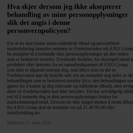
Hva
skjer dersom jeg ikke aksepterer
behandling av mine personopplysninger
slik det angis i denne
personvernpolicyen?
For at du skal kunne motta målrettede tilbud og personifisert
markedsføring innenfor rammen av Fordelsavtalen må AXO Grou
ha mulighet til å behandle dine personopplysninger på den måten
som er beskrevet ovenfor. Eventuelle fordeler, for eksempel rabatt 
produkter eller tjenester fra en samarbeidspartner til AXO Group
som ikke er tilpasset nettopp deg, som tilbys som en del av
Fordelsavtalen kan du benytte selv om du motsetter deg deler av d
behandlingen som er beskrevet ovenfor (bl.a. den behandlingen so
gjøres for å kunne gi deg relevante og målrettede tilbud), men øvri
deler av Fordelsavtalen kan ikke benyttes. Du har selvfølgelig alltid
rett til å motsette deg at dine personopplysninger brukes for
markedsføringsformål. Dersom du ikke lenger ønsker å motta tilbu
fra AXO Group skal du kontakte oss på 21 49 95 00 eller
info@elskling.no.
Publisert 17. mars 2026