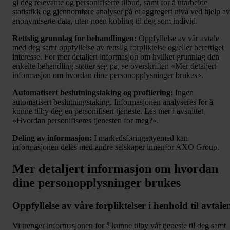
gi deg relevante og personifiserte tilbud, samt for å utarbeide
statistikk og gjennomføre analyser på et aggregert nivå ved hjelp av
anonymiserte data, uten noen kobling til deg som individ.
Rettslig grunnlag for behandlingen:
Oppfyllelse av vår avtale
med deg samt oppfyllelse av rettslig forpliktelse og/eller berettiget
interesse. For mer detaljert informasjon om hvilket grunnlag den
enkelte behandling støtter seg på, se overskriften «Mer detaljert
informasjon om hvordan dine personopplysninger brukes».
Automatisert beslutningstaking og profilering:
Ingen
automatisert beslutningstaking. Informasjonen analyseres for å
kunne tilby deg en personifisert tjeneste. Les mer i avsnittet
«Hvordan personifiseres tjenesten for meg?».
Deling av informasjon:
I markedsføringsøyemed kan
informasjonen deles med andre selskaper innenfor AXO Group.
Mer
detaljert informasjon om hvordan
dine personopplysninger brukes
Oppfyllelse av våre forpliktelser i henhold til avtale
Vi trenger informasjonen for å kunne tilby vår tjeneste til deg samt