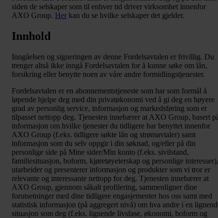
siden de selskaper som til enhver tid driver virksomhet innenfor
AXO Group.
Her
kan du se hvilke selskaper det gjelder.
Innhold
Inngåelsen og signeringen av denne Fordelsavtalen er frivillig. Du
trenger altså ikke inngå Fordelsavtalen for å kunne søke om lån,
forsikring eller benytte noen av våre andre formidlingstjenester.
Fordelsavtalen er en abonnementstjeneste som har som formål å
løpende hjelpe deg med din privatøkonomi ved å gi deg en høyere
grad av personlig service, informasjon og markedsføring som er
tilpasset nettopp deg. Tjenesten innebærer at AXO Group, basert p
informasjon om hvilke tjenester du tidligere har benyttet innenfor
AXO Group (f.eks. tidligere søkte lån og strømavtaler) samt
informasjon som du selv oppgir i din søknad, og/eller på din
personlige side på Mine sider/Min konto (f.eks. sivilstand,
familiesituasjon, boform, kjøretøyeierskap og personlige interesser)
utarbeider og presenterer informasjon og produkter som vi tror er
relevante og interessante nettopp for deg. Tjenesten innebærer at
AXO Group, gjennom såkalt profilering, sammenligner dine
forutsetninger med dine tidligere engasjementer hos oss samt med
statistisk informasjon (på aggregert nivå) om hva andre i en lignend
situasjon som deg (f.eks. lignende livsfase, økonomi, boform og