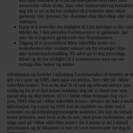
kan også innebære at vi på din forespørsel overvåker dine
nåværende vilkår (f.eks. låne- eller strømavtale) og kontakter
deg når vi ser at du har mulighet til å forbedre dine vilkår
gjennom våre tjenester, for eksempel dine lånevilkår eller din
strømpris.
Hjelp til å overvåke din mulighet til å bli innvilget et lån i det
tilfellet du, i den perioden Fordelsavtalen er gjeldende, har
eller får et registrert gjeldssaldo hos Namsmannen.
Tilgang til et personifisert Mine sider/Min konto (en
brukerkonto) etter avsluttet søknad om for eksempel låne-
eller forsikringsformidling. På siden gir vi deg personlige
tilbud og du har mulighet til å kommunisere med oss om
nettopp dine behov og ønsker.
Informasjon og fordeler i anledning Fordelsavtalen vil fremfor alt bl
gitt via e-post og SMS, men også via telefon, brev eller på «Mine
sider/Min konto». For at du skal få så rask og relevant service som
mulig og for at vi skal kunne kontakte deg når vi finner noe som
passer deg og dine behov, vil vi i første rekke kontakte deg via e-
post, SMS eller på «Mine sider/Min konto». Ønsker du ikke å mott
informasjon via e-post og SMS kan du meddele oss dette ved å
kontakte oss på kontaktopplysningene nedenfor. Du kan da fortsatt
bruke tjenesten, men husk at du da selv, med jevne mellomrom, må
følge med på «Mine sider/Min konto» for å kunne ta del i aktuell
informasjon og de tilbudene vi tror vil være interessante for deg til