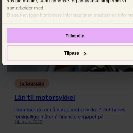
sosiale medier, samt annonse- og analyseselskap som vi
samarbeider med.
Disse kan igjen kombinere informasjonen med annen inform
som du har gitt dem når du har brukt deres tjenester. Vi ber
ditt samtykke.
Tillat alle
Tilpass
Forbrukslån
Lån til motorsykkel
Drømmer du om å kjøpe motorsykkel? Det finnes
forskjellige måter å finansiere kjøpet på.
24. mars 2022