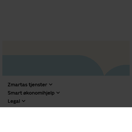
Zmartas tjenster
Smart økonomihjelp
Legal
Om oss