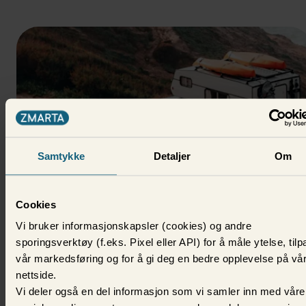
Samtykke
Detaljer
Om
Forbrukslån
Cookies
Vi bruker informasjonskapsler (cookies) og andre
Lån til bobil
sporingsverktøy (f.eks. Pixel eller API) for å måle ytelse, til
Dersom du vurderer å søke lån for å finansiere
vår markedsføring og for å gi deg en bedre opplevelse på vå
bobilkjøpet er det en del ting du bør ha i bakhodet.
nettside.
16. juni 2022
Vi deler også en del informasjon som vi samler inn med våre